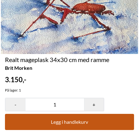
Realt mageplask 34x30 cm med ramme
Brit Morken
3.150,-
På lager
: 1
-
+
Legg i handlekurv