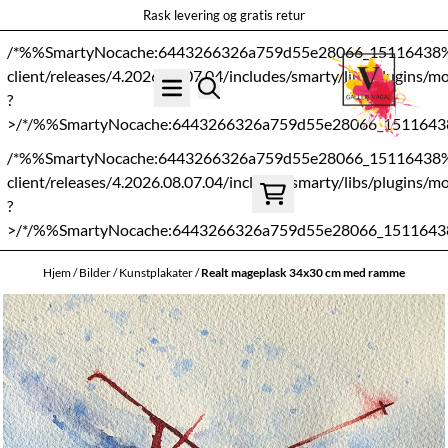
Rask levering og gratis retur
Hopp til innhold
/*%%SmartyNocache:6443266326a759d55e28066_15116438
client/releases/4.2026.08.07.04/includes/smarty/libs/plugins/modif
?
>/*/%%SmartyNocache:6443266326a759d55e28066_151164
/*%%SmartyNocache:6443266326a759d55e28066_15116438
client/releases/4.2026.08.07.04/includes/smarty/libs/plugins/modif
?
>/*/%%SmartyNocache:6443266326a759d55e28066_151164
Hjem
/
Bilder
/
Kunstplakater
/
Realt mageplask 34x30 cm med ramme