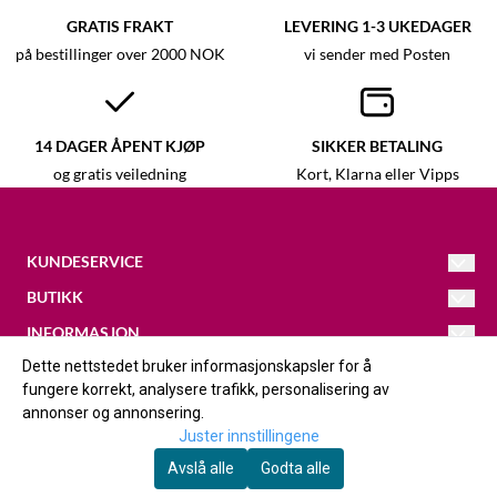
GRATIS FRAKT
LEVERING 1-3 UKEDAGER
på bestillinger over 2000 NOK
vi sender med Posten
14 DAGER ÅPENT KJØP
SIKKER BETALING
og gratis veiledning
Kort, Klarna eller Vipps
KUNDESERVICE
BUTIKK
Kristina
@galleri-vaagal.no
093433686
INFORMASJON
Vilkår
Dette nettstedet bruker informasjonskapsler for å
FØLG OSS
Løkjavegen 16
Om oss
Kontakt oss
fungere korrekt, analysere trafikk, personalisering av
2420
Facebook
annonser og annonsering.
Om informasjonskapsler
Trysil
Juster innstillingene
Instagram
Avslå alle
Godta alle
© Copyright Company, org. nummer xxxxxx-xxxx