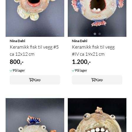
Nina Dahl
Nina Dahl
Keramikk fisk til vegg #5
Keramikk fisk til vegg
ca 12x12 cm
#IV ca 19x21 cm
800,-
1.200,-
På lager
På lager
Kjøp
Kjøp