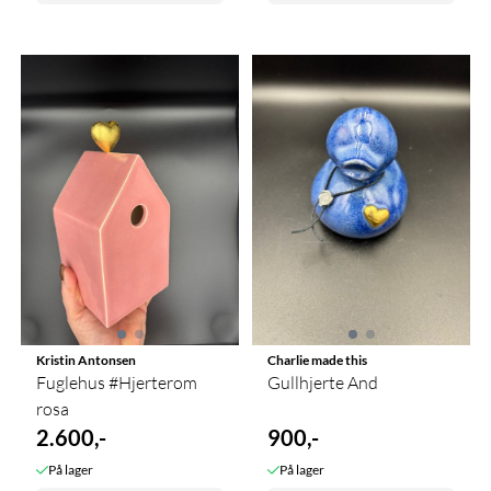
Kristin Antonsen
Charlie made this
Fuglehus #Hjerterom
Gullhjerte And
rosa
2.600,-
900,-
På lager
På lager