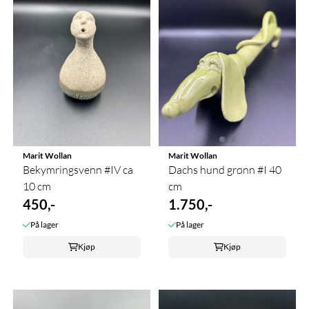
Marit Wollan
Marit Wollan
Bekymringsvenn #IV ca
Dachs hund grønn #I 40
10 cm
cm
450,-
1.750,-
På lager
På lager
Kjøp
Kjøp