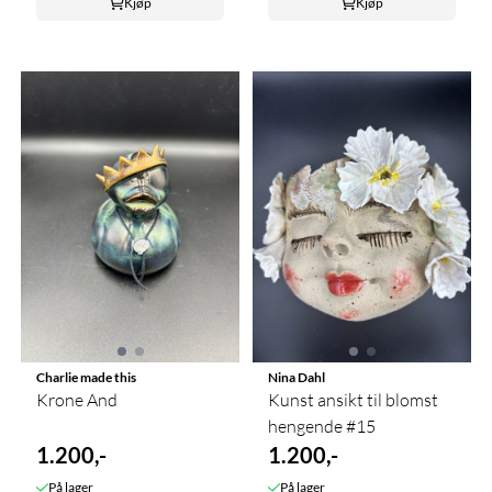
Kjøp
Kjøp
Charlie made this
Nina Dahl
Krone And
Kunst ansikt til blomst
hengende #15
1.200,-
1.200,-
På lager
På lager