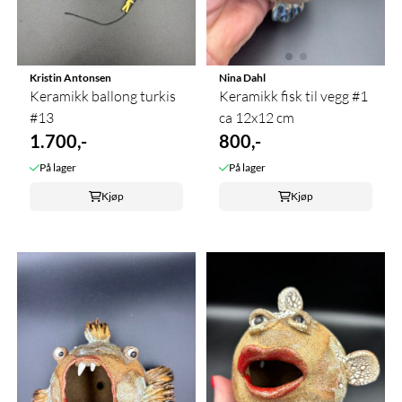
Kristin Antonsen
Nina Dahl
Keramikk ballong turkis
Keramikk fisk til vegg #1
#13
ca 12x12 cm
1.700,-
800,-
På lager
På lager
Kjøp
Kjøp