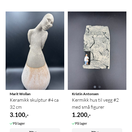
Marit Wollan
Kristin Antonsen
Keramikk skulptur #4 ca
Kermikk hus til vegg #2
32 cm
med små figurer
3.100,-
1.200,-
På lager
På lager