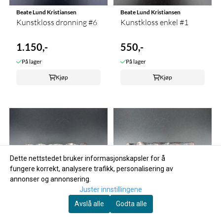
Beate Lund Kristiansen
Beate Lund Kristiansen
Kunstkloss dronning #6
Kunstkloss enkel #1
1.150,-
550,-
På lager
På lager
Kjøp
Kjøp
Dette nettstedet bruker informasjonskapsler for å
fungere korrekt, analysere trafikk, personalisering av
annonser og annonsering.
Juster innstillingene
Avslå alle
Godta alle