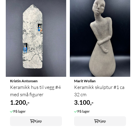
Kristin Antonsen
Marit Wollan
Keramikk hus til vegg #4
Keramikk skulptur #1 ca
med små figurer
32 cm
1.200,-
3.100,-
På lager
På lager
Kjøp
Kjøp