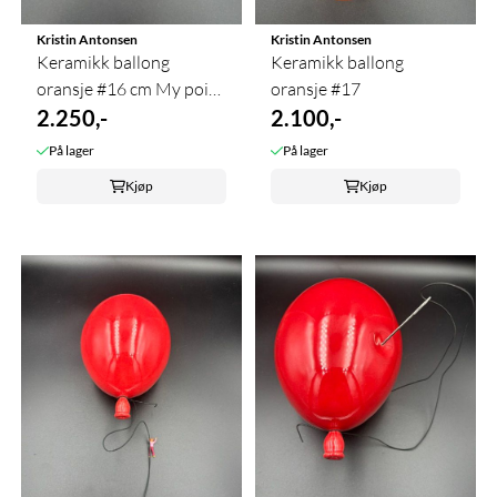
Kristin Antonsen
Kristin Antonsen
Keramikk ballong
Keramikk ballong
oransje #16 cm My point
oransje #17
exactly
2.250,-
2.100,-
På lager
På lager
Kjøp
Kjøp