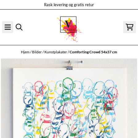
Rask levering og gratis retur
Hopp til innhold
Hjem
/
Bilder
/
Kunstplakater
/
Comforting Crowd 54x37 cm