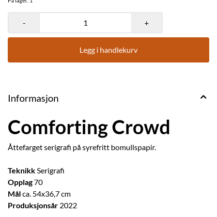
På lager
: 1
-
+
Legg i handlekurv
Informasjon
Comforting Crowd
Åttefarget serigrafi på syrefritt bomullspapir.
Teknikk
Serigrafi
Opplag
70
Mål
ca. 54x36,7 cm
Produksjonsår
2022