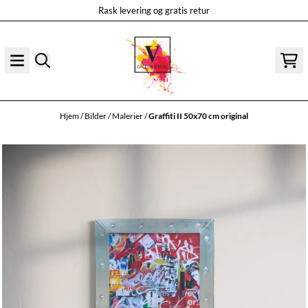
Rask levering og gratis retur
Hopp til innhold
Hjem
/
Bilder
/
Malerier
/
Graffiti II 50x70 cm original