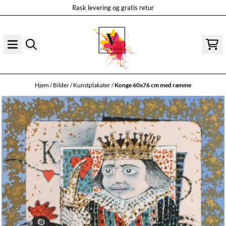
Rask levering og gratis retur
Hopp til innhold
Hjem
/
Bilder
/
Kunstplakater
/
Konge 60x76 cm med ramme