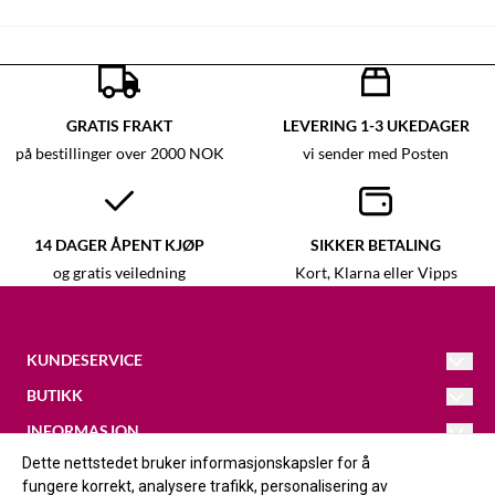
GRATIS FRAKT
LEVERING 1-3 UKEDAGER
på bestillinger over 2000 NOK
vi sender med Posten
14 DAGER ÅPENT KJØP
SIKKER BETALING
og gratis veiledning
Kort, Klarna eller Vipps
KUNDESERVICE
BUTIKK
Kristina
@galleri-vaagal.no
093433686
INFORMASJON
Vilkår
Dette nettstedet bruker informasjonskapsler for å
FØLG OSS
Løkjavegen 16
Om oss
Kontakt oss
fungere korrekt, analysere trafikk, personalisering av