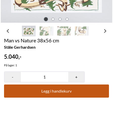
Man vs Nature 38x56 cm
Ståle Gerhardsen
5.040,-
På lager
: 1
-
+
Legg i handlekurv