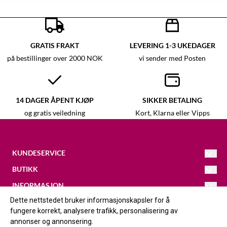
GRATIS FRAKT
LEVERING 1-3 UKEDAGER
på bestillinger over 2000 NOK
vi sender med Posten
14 DAGER ÅPENT KJØP
SIKKER BETALING
og gratis veiledning
Kort, Klarna eller Vipps
KUNDESERVICE
BUTIKK
Kristina
@galleri-vaagal.no
093433686
INFORMASJON
Vilkår
Dette nettstedet bruker informasjonskapsler for å
FØLG OSS
Løkjavegen 16
Om oss
Kontakt oss
fungere korrekt, analysere trafikk, personalisering av
2420
Facebook
annonser og annonsering.
Om informasjonskapsler