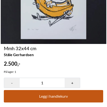
Mmh 32x44 cm
Ståle Gerhardsen
2.500,-
På lager
: 1
-
+
Legg i handlekurv