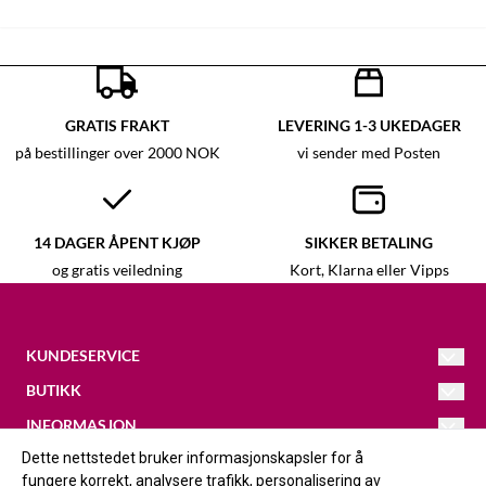
GRATIS FRAKT
LEVERING 1-3 UKEDAGER
på bestillinger over 2000 NOK
vi sender med Posten
14 DAGER ÅPENT KJØP
SIKKER BETALING
og gratis veiledning
Kort, Klarna eller Vipps
KUNDESERVICE
BUTIKK
Kristina
@galleri-vaagal.no
093433686
INFORMASJON
Vilkår
Dette nettstedet bruker informasjonskapsler for å
FØLG OSS
Løkjavegen 16
Om oss
Kontakt oss
fungere korrekt, analysere trafikk, personalisering av