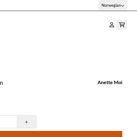
Norwegian
m
Anette Moi
+