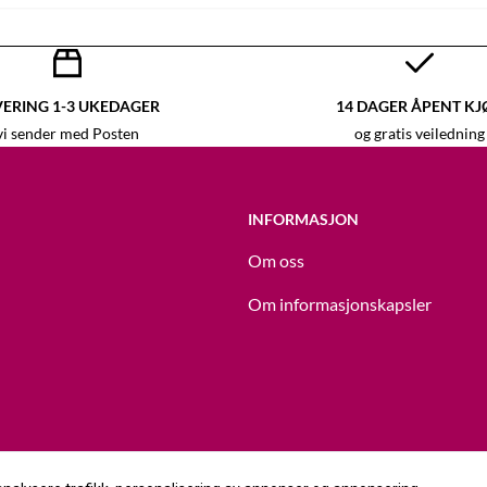
VERING 1-3 UKEDAGER
14 DAGER ÅPENT KJ
vi sender med Posten
og gratis veiledning
INFORMASJON
Om oss
Om informasjonskapsler