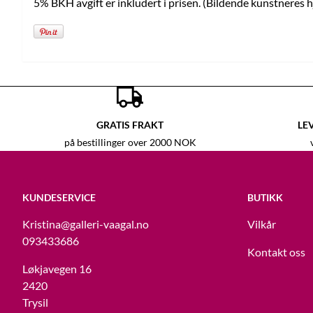
5% BKH avgift er inkludert i prisen. (Bildende kunstneres
GRATIS FRAKT
LE
på bestillinger over 2000 NOK
KUNDESERVICE
BUTIKK
Kristina
@galleri-vaagal.no
Vilkår
093433686
Kontakt oss
Løkjavegen 16
2420
Trysil