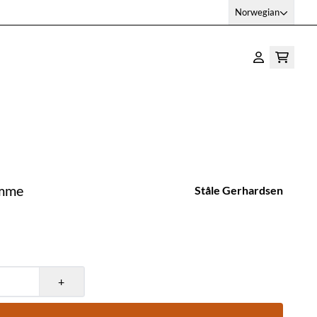
Norwegian
amme
Ståle Gerhardsen
+