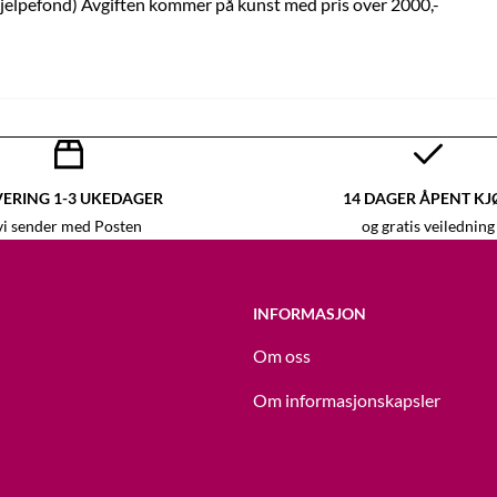
 hjelpefond) Avgiften kommer på kunst med pris over 2000,-
VERING 1-3 UKEDAGER
14 DAGER ÅPENT KJ
vi sender med Posten
og gratis veiledning
INFORMASJON
Om oss
Om informasjonskapsler