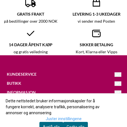
GRATIS FRAKT
LEVERING 1-3 UKEDAGER
på bestillinger over 2000 NOK
vi sender med Posten
14 DAGER ÅPENT KJØP
SIKKER BETALING
og gratis veiledning
Kort, Klarna eller Vipps
KUNDESERVICE
BUTIKK
Kristina
@galleri-vaagal.no
093433686
INFORMASJON
Vilkår
Dette nettstedet bruker informasjonskapsler for å
FØLG OSS
Løkjavegen 16
Om oss
Kontakt oss
fungere korrekt, analysere trafikk, personalisering av
2420
Facebook
annonser og annonsering.
Om informasjonskapsler
Trysil
Juster innstillingene
Instagram