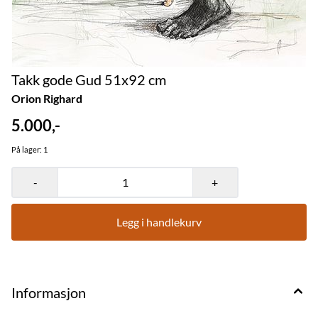
Takk gode Gud 51x92 cm
Orion Righard
5.000,-
På lager
: 1
-
+
Legg i handlekurv
Informasjon