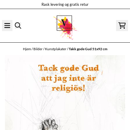
Rask levering og gratis retur
Hopp til innhold
Hjem
/
Bilder
/
Kunstplakater
/
Takk gode Gud 51x92 cm