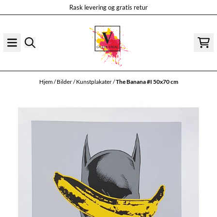
Rask levering og gratis retur
Hopp til innhold
Hjem
/
Bilder
/
Kunstplakater
/
The Banana #I 50x70 cm