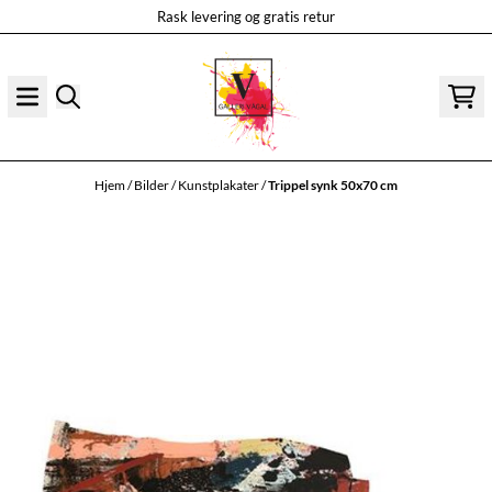
Rask levering og gratis retur
Hopp til innhold
Hjem
/
Bilder
/
Kunstplakater
/
Trippel synk 50x70 cm