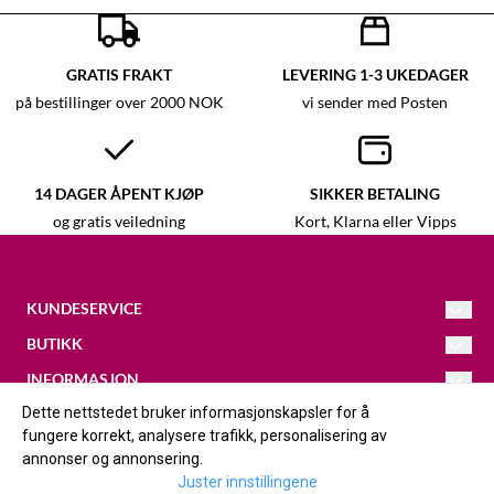
GRATIS FRAKT
LEVERING 1-3 UKEDAGER
på bestillinger over 2000 NOK
vi sender med Posten
14 DAGER ÅPENT KJØP
SIKKER BETALING
og gratis veiledning
Kort, Klarna eller Vipps
KUNDESERVICE
BUTIKK
Kristina
@galleri-vaagal.no
093433686
INFORMASJON
Vilkår
Dette nettstedet bruker informasjonskapsler for å
FØLG OSS
Løkjavegen 16
Om oss
Kontakt oss
fungere korrekt, analysere trafikk, personalisering av
2420
Facebook
annonser og annonsering.
Om informasjonskapsler
Trysil
Juster innstillingene